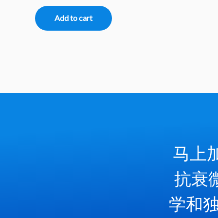
Add to cart
马上
抗衰
学和独