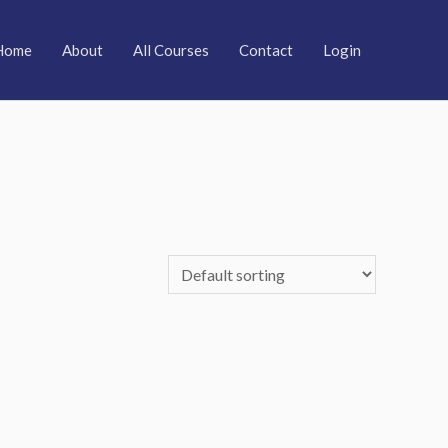
Home
About
All Courses
Contact
Login