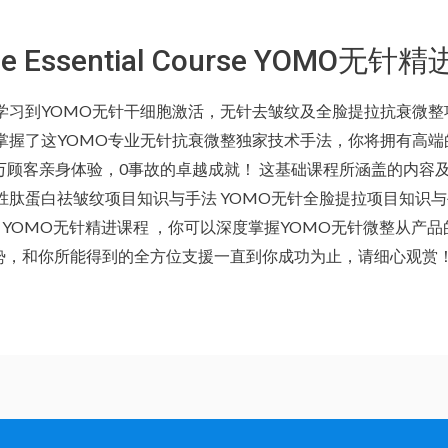
ree Essential Course YOMO无
将学习到YOMO无针干细胞激活，无针去皱纹及全脸提拉抗衰微
 掌握了这YOMO专业无针抗衰微整独家技术手法，你将拥有高端
万顾客亲身体验，0事故的卓越成就！ 这基础课程所涵盖的内容及
胜肽蛋白祛皱纹项目知识与手法 YOMO无针全脸提拉项目知识与手
 YOMO无针精进课程 ，你可以深度掌握YOMO无针微整从产
势，和你所能得到的全方位支援一直到你成功为止，请细心观赏