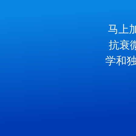
马上
抗衰
学和独